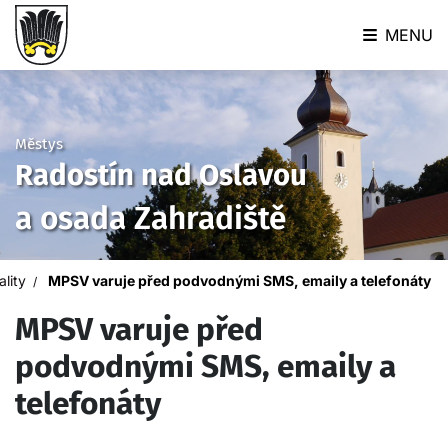
MENU
Městys
Radostín nad Oslavou
a osada Zahradiště
ality
MPSV varuje před podvodnými SMS, emaily a telefonáty
MPSV varuje před
podvodnými SMS, emaily a
telefonáty