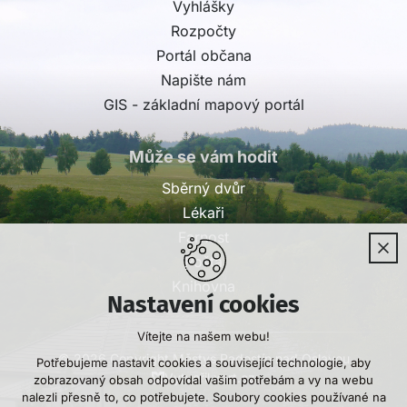
Vyhlášky
Rozpočty
Portál občana
Napište nám
GIS - základní mapový portál
Může se vám hodit
Sběrný dvůr
Lékaři
Farnost
Pošta
Knihovna
Nastavení cookies
Vítejte na našem webu!
© 2026 Copyright Městys Radostín nad Oslavou
Potřebujeme nastavit cookies a související technologie, aby
Vytvořil xart.cz
zobrazovaný obsah odpovídal vašim potřebám a vy na webu
nalezli přesně to, co potřebujete. Soubory cookies používané na