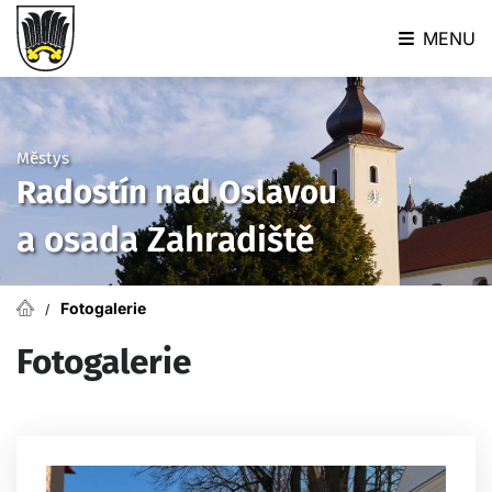
MENU
Městys
Radostín nad Oslavou
a osada Zahradiště
Fotogalerie
Fotogalerie