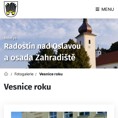
MENU
Městys
Radostín nad Oslavou
a osada Zahradiště
Fotogalerie
Vesnice roku
Vesnice roku