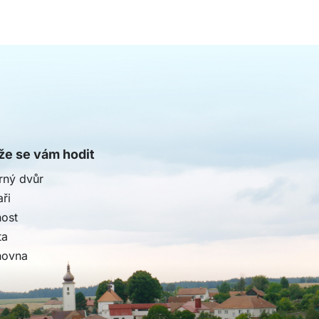
e se vám hodit
rný dvůr
ři
nost
ta
hovna