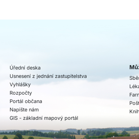
Můž
Úřední deska
Usnesení z jednání zastupitelstva
Sbě
Vyhlášky
Léka
Rozpočty
Far
Portál občana
Poš
Napište nám
Kni
GIS - základní mapový portál