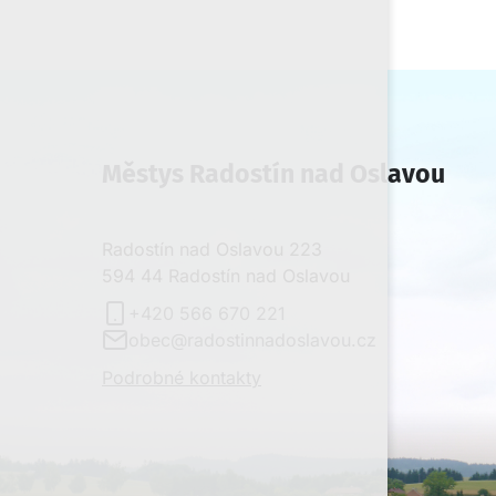
Městys Radostín nad Oslavou
Radostín nad Oslavou 223
594 44 Radostín nad Oslavou
+420 566 670 221
obec@radostinnadoslavou.cz
Podrobné kontakty