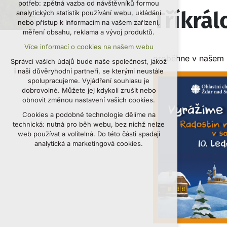
potřeb: zpětná vazba od návštěvníků formou
udržení kontextu stránek (session):
Tříkrál
analytických statistik používání webu, ukládání
případná přihlášení, volby jazyka, apod.
nebo přístup k informacím na vašem zařízení,
měření obsahu, reklama a vývoj produktů.
Volitelná cookies
Více informací o cookies na našem webu
analytická pro anonymizované vyhodnocení
návštěvnosti
proběhne v našem m
Správci vašich údajů bude naše společnost, jakož
marketingová cookies (Google, Seznam,
i naši důvěryhodní partneři, se kterými neustále
Facebook)
spolupracujeme. Vyjádření souhlasu je
dobrovolné. Můžete jej kdykoli zrušit nebo
Více informací o cookies na našem webu
obnovit změnou nastavení vašich cookies.
Cookies a podobné technologie dělíme na
PŘIJMOUT VŠECHNY COOKIES
technická: nutná pro běh webu, bez nichž nelze
web používat a volitelná. Do této části spadají
ODMÍTNOUT VOLITELNÁ
analytická a marketingová cookies.