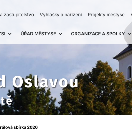
a zastupitelstvo
Vyhlášky a nařízení
Projekty městyse
SI
ÚŘAD MĚSTYSE
ORGANIZACE A SPOLKY
d Oslavou
ště
králová sbírka 2026