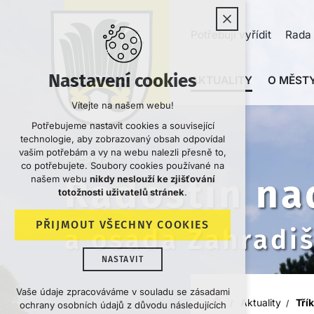
Potřebuji vyřídit
Rada 
Nastavení cookies
AKTUALITY
O MĚSTY
Vítejte na našem webu!
Potřebujeme nastavit cookies a související
technologie, aby zobrazovaný obsah odpovídal
vašim potřebám a vy na webu nalezli přesně to,
Městys
co potřebujete. Soubory cookies používané na
Radostín na
našem webu
nikdy neslouží ke zjišťování
totožnosti uživatelů stránek
.
PŘIJMOUT VŠECHNY COOKIES
a osada Zahradi
NASTAVIT
Technická cookies
Vaše údaje zpracováváme v souladu se zásadami
Aktuality
Tří
ochrany osobních údajů z důvodu následujících
nutná pro provozování webu