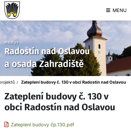
MENU
Městys
Radostín nad Oslavou
a osada Zahradiště
projektů
Zateplení budovy č. 130 v obci Radostín nad Oslavou
Zateplení budovy č. 130 v
obci Radostín nad Oslavou
Zateplení budovy čp.130.pdf