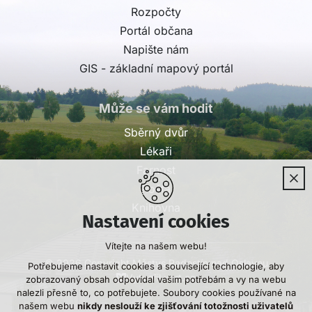
Rozpočty
Portál občana
Napište nám
GIS - základní mapový portál
Může se vám hodit
Sběrný dvůr
Lékaři
Farnost
Pošta
Knihovna
Nastavení cookies
Vítejte na našem webu!
© 2026 Copyright Městys Radostín nad Oslavou
Potřebujeme nastavit cookies a související technologie, aby
Vytvořil xart.cz
zobrazovaný obsah odpovídal vašim potřebám a vy na webu
nalezli přesně to, co potřebujete. Soubory cookies používané na
našem webu
nikdy neslouží ke zjišťování totožnosti uživatelů