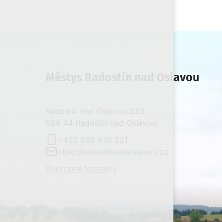
Městys Radostín nad Oslavou
Radostín nad Oslavou 223
594 44 Radostín nad Oslavou
+420 566 670 221
obec@radostinnadoslavou.cz
Podrobné kontakty