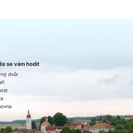
e se vám hodit
rný dvůr
ři
nost
ta
hovna