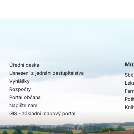
Můž
Úřední deska
Usnesení z jednání zastupitelstva
Sbě
Vyhlášky
Léka
Rozpočty
Far
Portál občana
Poš
Napište nám
Kni
GIS - základní mapový portál