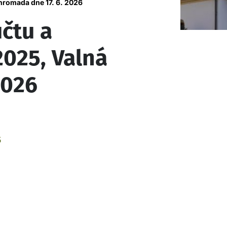
hromada dne 17. 6. 2026
čtu a
2025, Valná
2026
5