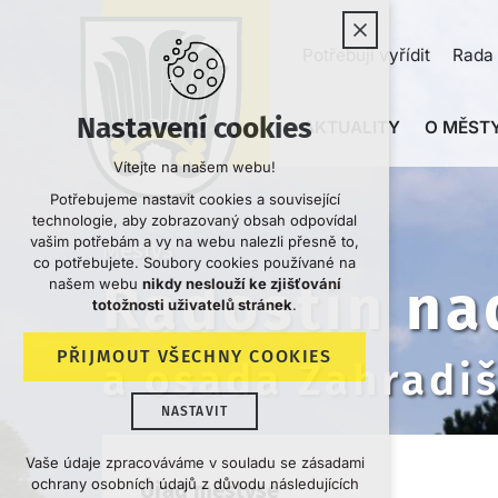
Potřebuji vyřídit
Rada 
Nastavení cookies
AKTUALITY
O MĚSTY
Vítejte na našem webu!
Potřebujeme nastavit cookies a související
technologie, aby zobrazovaný obsah odpovídal
vašim potřebám a vy na webu nalezli přesně to,
Městys
co potřebujete. Soubory cookies používané na
Radostín na
našem webu
nikdy neslouží ke zjišťování
totožnosti uživatelů stránek
.
PŘIJMOUT VŠECHNY COOKIES
a osada Zahradi
NASTAVIT
Technická cookies
Vaše údaje zpracováváme v souladu se zásadami
ochrany osobních údajů z důvodu následujících
Úřad městyse
nutná pro provozování webu