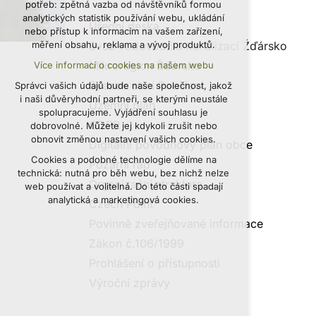
potřeb: zpětná vazba od návštěvníků formou
udržení kontextu stránek (session):
analytických statistik používání webu, ukládání
Úřední deska
případná přihlášení, volby jazyka, apod.
nebo přístup k informacím na vašem zařízení,
Svaz vodovodů a kanalizací Žďársko
měření obsahu, reklama a vývoj produktů.
Volitelná cookies
Mikroregion Žďársko
Více informací o cookies na našem webu
analytická pro anonymizované vyhodnocení
návštěvnosti
Svazek obcí Pooslaví
Správci vašich údajů bude naše společnost, jakož
marketingová cookies (Google, Seznam,
i naši důvěryhodní partneři, se kterými neustále
Územní plán
Facebook)
spolupracujeme. Vyjádření souhlasu je
GDPR
dobrovolné. Můžete jej kdykoli zrušit nebo
Více informací o cookies na našem webu
obnovit změnou nastavení vašich cookies.
Digitální povodňový plán obce
Cookies a podobné technologie dělíme na
PŘIJMOUT VŠECHNY COOKIES
Požární řád
technická: nutná pro běh webu, bez nichž nelze
Organizační struktura
web používat a volitelná. Do této části spadají
ODMÍTNOUT VOLITELNÁ
analytická a marketingová cookies.
Czech Point
Povinně zveřejňované informace
Zákon č.106/1999
Prohlášení o přístupnosti
Výroční zprávy