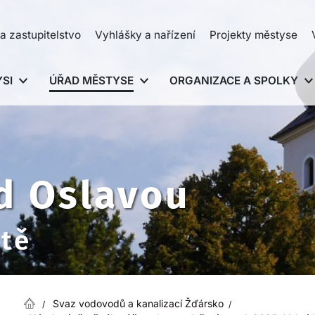
a zastupitelstvo
Vyhlášky a nařízení
Projekty městyse
SI
ÚŘAD MĚSTYSE
ORGANIZACE A SPOLKY
d Oslavou
ště
Svaz vodovodů a kanalizací Žďársko