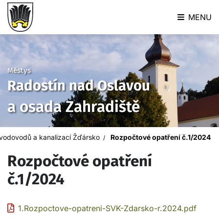
MENU
Městys
Radostín nad Oslavou
a osada Zahradiště
vodovodů a kanalizací Žďársko
Rozpočtové opatření č.1/2024
Rozpočtové opatření
č.1/2024
1.Rozpoctove-opatreni-SVK-Zdarsko-r.2024.pdf