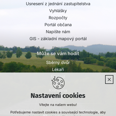
Usnesení z jednání zastupitelstva
Vyhlášky
Rozpočty
Portál občana
Napište nám
GIS - základní mapový portál
Může se vám hodit
Sběrný dvůr
Lékaři
Farnost
Pošta
Knihovna
Nastavení cookies
Vítejte na našem webu!
© 2026 Copyright Městys Radostín nad Oslavou
Potřebujeme nastavit cookies a související technologie, aby