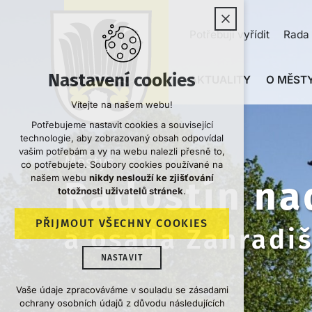
Potřebuji vyřídit
Rada 
Nastavení cookies
AKTUALITY
O MĚSTY
Vítejte na našem webu!
Potřebujeme nastavit cookies a související
technologie, aby zobrazovaný obsah odpovídal
vašim potřebám a vy na webu nalezli přesně to,
Městys
co potřebujete. Soubory cookies používané na
našem webu
nikdy neslouží ke zjišťování
Radostín na
totožnosti uživatelů stránek
.
PŘIJMOUT VŠECHNY COOKIES
a osada Zahradi
NASTAVIT
Technická cookies
Vaše údaje zpracováváme v souladu se zásadami
ochrany osobních údajů z důvodu následujících
nutná pro provozování webu