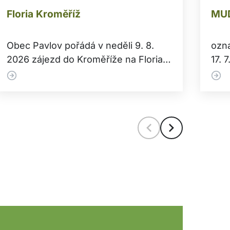
Floria Kroměříž
MUD
Obec Pavlov pořádá v neděli 9. 8.
ozna
2026 zájezd do Kroměříže na Floria
17. 
Kroměříž. Mimo prodejní výstavy
neor
Floria je možné navštívit historické
Zas
město…
Skl