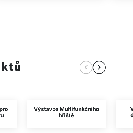
ektů
pro
Výstavba Multifunkčního
V
ku
hřiště