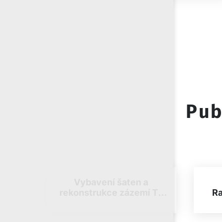
Pub
Vybavení šaten a
rekonstrukce zázemí TJ
Ra
SOKOL Radostín nad
Oslavou