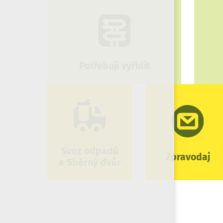
Potřebuji vyřídit
Svoz odpadů
Zpravodaj
a Sběrný dvůr