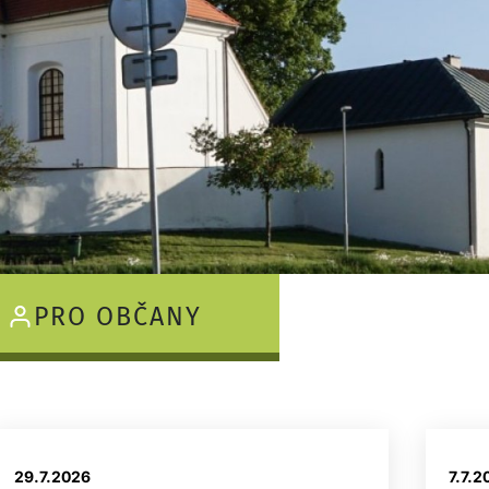
PRO OBČANY
29.7.
2026
7.7.
2