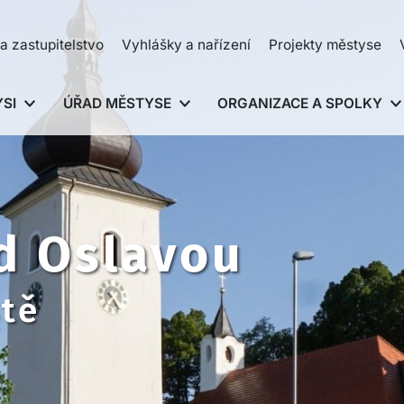
a zastupitelstvo
Vyhlášky a nařízení
Projekty městyse
SI
ÚŘAD MĚSTYSE
ORGANIZACE A SPOLKY
d Oslavou
ště