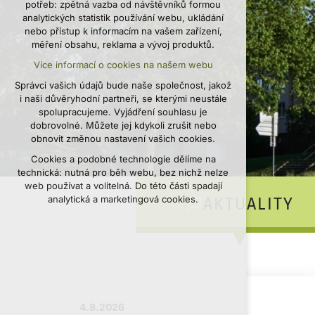
potřeb: zpětná vazba od návštěvníků formou
udržení kontextu stránek (session):
analytických statistik používání webu, ukládání
případná přihlášení, volby jazyka, apod.
nebo přístup k informacím na vašem zařízení,
měření obsahu, reklama a vývoj produktů.
Volitelná cookies
Více informací o cookies na našem webu
analytická pro anonymizované vyhodnocení
návštěvnosti
Správci vašich údajů bude naše společnost, jakož
marketingová cookies (Google, Seznam,
i naši důvěryhodní partneři, se kterými neustále
Facebook)
spolupracujeme. Vyjádření souhlasu je
dobrovolné. Můžete jej kdykoli zrušit nebo
Více informací o cookies na našem webu
obnovit změnou nastavení vašich cookies.
Cookies a podobné technologie dělíme na
PŘIJMOUT VŠECHNY COOKIES
technická: nutná pro běh webu, bez nichž nelze
web používat a volitelná. Do této části spadají
ODMÍTNOUT VOLITELNÁ
analytická a marketingová cookies.
AKTUALITY
4.8.
2026