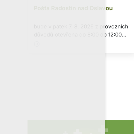
Pošta Radostín nad Oslavou
bude v pátek 7. 8. 2026 z provozních
důvodů otevřena do 8:00 do 12:00
hodin.